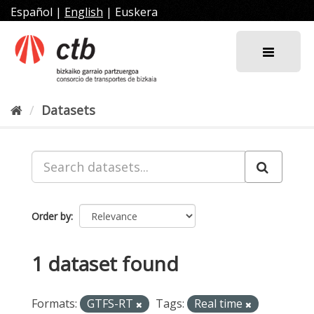
Skip
Español
|
English
|
Euskera
to
content
Datasets
Order by
1 dataset found
Formats:
GTFS-RT
Tags:
Real time