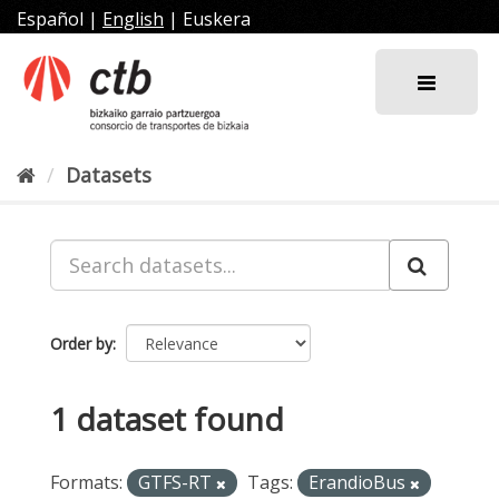
Skip
Español
|
English
|
Euskera
to
content
Datasets
Order by
1 dataset found
Formats:
GTFS-RT
Tags:
ErandioBus