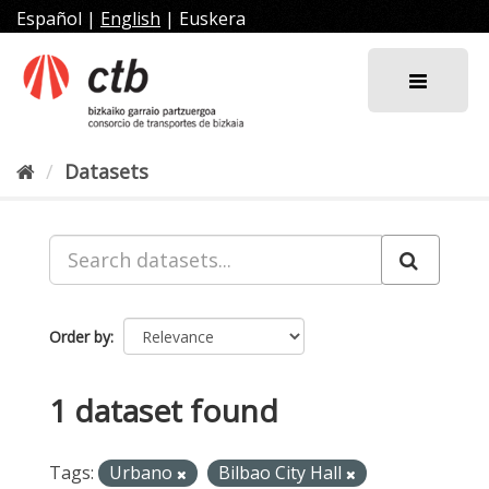
Skip
Español
|
English
|
Euskera
to
content
Datasets
Order by
1 dataset found
Tags:
Urbano
Bilbao City Hall