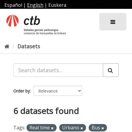
Skip
Español
|
English
|
Euskera
to
content
Datasets
Order by
6 datasets found
Tags:
Real time
Urbano
Bus