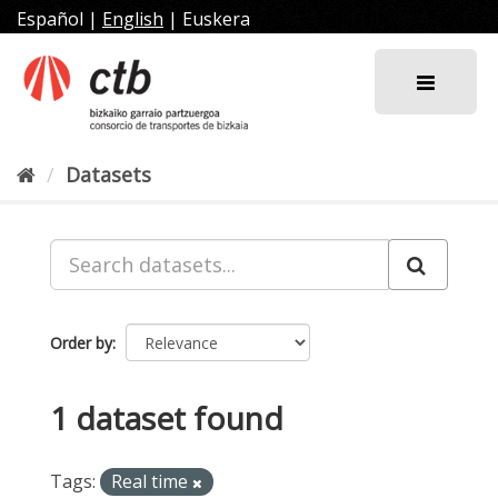
Skip
Español
|
English
|
Euskera
to
content
Datasets
Order by
1 dataset found
Tags:
Real time