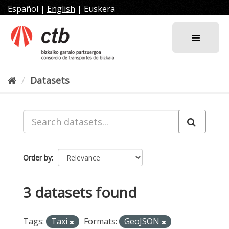
Skip
Español
|
English
|
Euskera
to
content
Datasets
Order by
3 datasets found
Tags:
Taxi
Formats:
GeoJSON