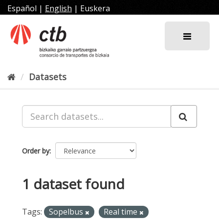
Skip
Español
|
English
|
Euskera
to
content
Datasets
Order by
1 dataset found
Tags:
Sopelbus
Real time