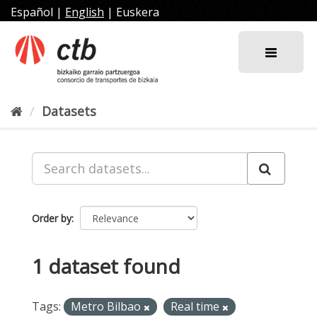
Skip
Español
|
English
|
Euskera
to
content
Datasets
Order by
1 dataset found
Tags:
Metro Bilbao
Real time