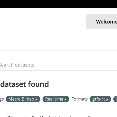
Welcom
 dataset found
gs:
Metro Bilbao
Real time
Formats:
gtfs-rt