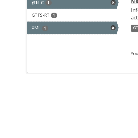
Met
gtfs-rt
1
Inf
GTFS-RT
1
act
XML
GT
1
You