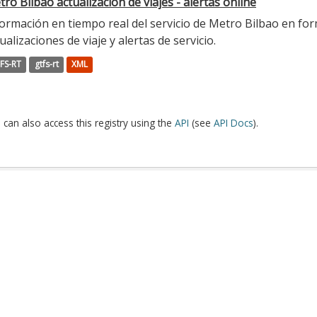
ro Bilbao actualización de viajes - alertas online
ormación en tiempo real del servicio de Metro Bilbao en for
ualizaciones de viaje y alertas de servicio.
FS-RT
gtfs-rt
XML
 can also access this registry using the
API
(see
API Docs
).