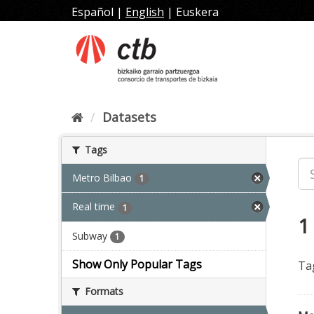
Skip
Español
|
English
|
Euskera
to
content
Datasets
Tags
Metro Bilbao
1
Real time
1
1
Subway
1
Show Only Popular Tags
Ta
Formats