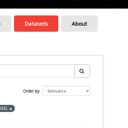
e
Datasets
About
Order by
XML