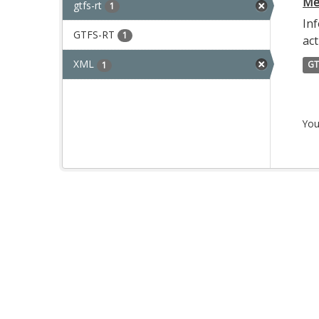
Met
gtfs-rt
1
Inf
GTFS-RT
1
act
XML
GT
1
You