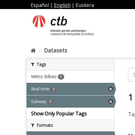
Skip
Español
|
English
|
Euskera
to
content
Datasets
Tags
Metro Bilbao
1
Real time
1
1
Subway
1
Show Only Popular Tags
Ta
Formats