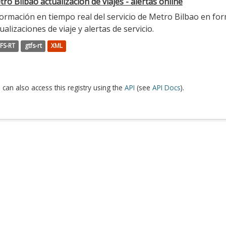
ro Bilbao actualización de viajes - alertas online
ormación en tiempo real del servicio de Metro Bilbao en for
ualizaciones de viaje y alertas de servicio.
FS-RT
gtfs-rt
XML
 can also access this registry using the
API
(see
API Docs
).