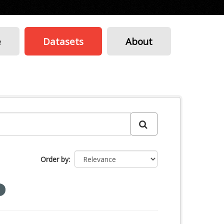
e
Datasets
About
Order by