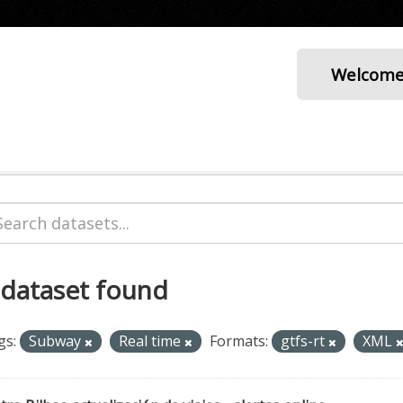
Welcom
 dataset found
gs:
Subway
Real time
Formats:
gtfs-rt
XML