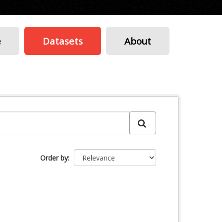
e
Datasets
About
Order by