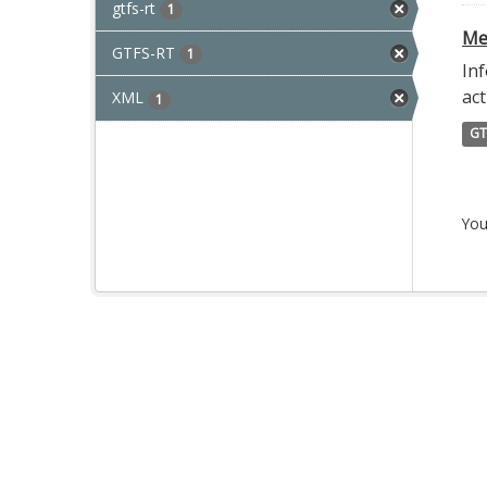
gtfs-rt
1
Met
GTFS-RT
1
Inf
act
XML
1
GT
You