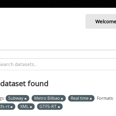
Welcom
 dataset found
gs:
Subway
Metro Bilbao
Real time
Formats:
tfs-rt
XML
GTFS-RT