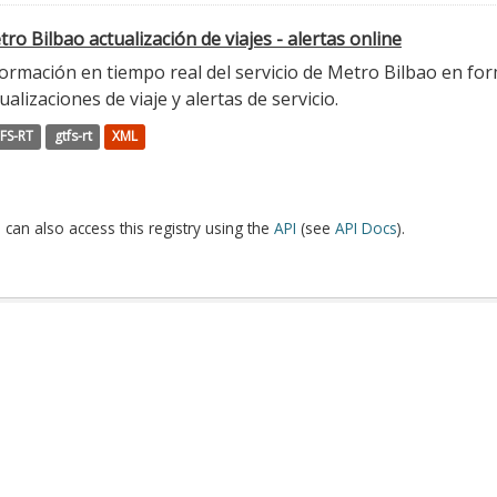
ro Bilbao actualización de viajes - alertas online
ormación en tiempo real del servicio de Metro Bilbao en for
ualizaciones de viaje y alertas de servicio.
FS-RT
gtfs-rt
XML
 can also access this registry using the
API
(see
API Docs
).