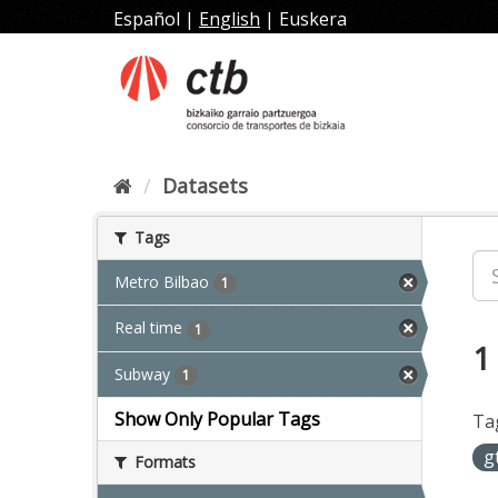
Skip
Español
|
English
|
Euskera
to
content
Datasets
Tags
Metro Bilbao
1
Real time
1
1
Subway
1
Show Only Popular Tags
Ta
g
Formats