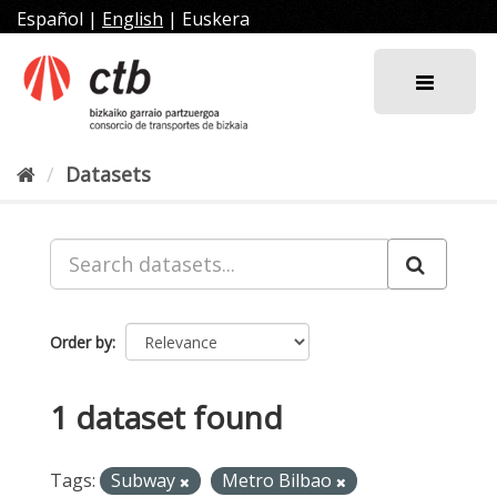
Skip
Español
|
English
|
Euskera
to
content
Datasets
Order by
1 dataset found
Tags:
Subway
Metro Bilbao