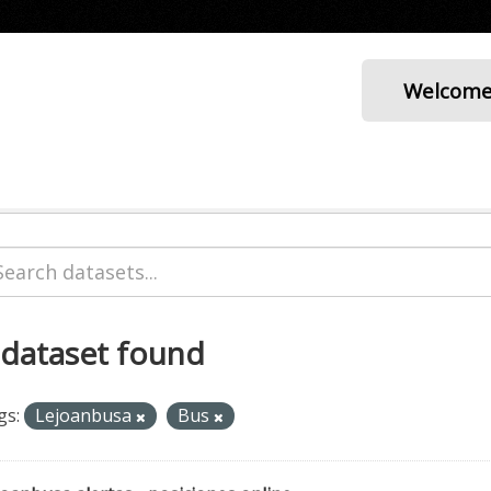
Welcom
 dataset found
gs:
Lejoanbusa
Bus