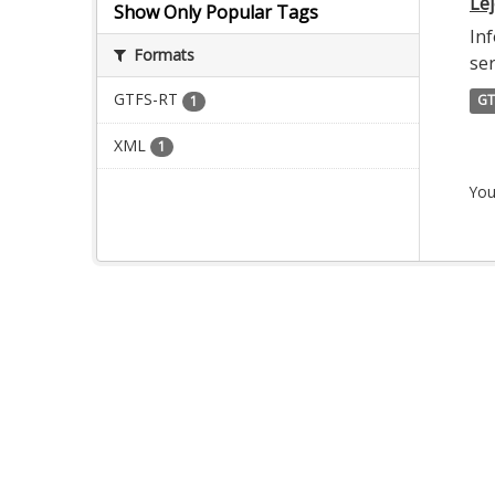
Lej
Show Only Popular Tags
Inf
Formats
ser
GTFS-RT
GT
1
XML
1
You