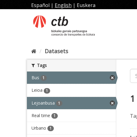
Skip
Español
|
English
|
Euskera
to
content
Datasets
Tags
Bus
1
Leioa
1
1
Lejoanbusa
1
Real time
Ta
1
Urbano
1