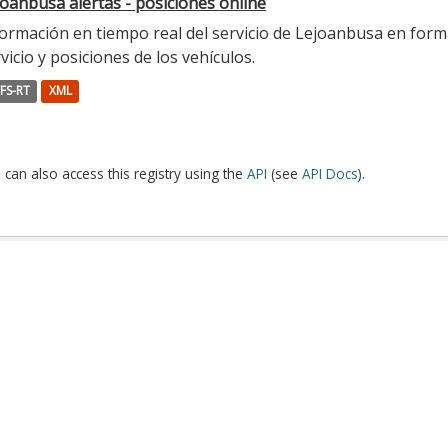
oanbusa alertas - posiciones online
ormación en tiempo real del servicio de Lejoanbusa en forma
vicio y posiciones de los vehículos.
FS-RT
XML
 can also access this registry using the
API
(see
API Docs
).