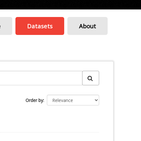
e
Datasets
About
Order by