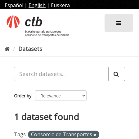
Skip
Español
|
English
|
Euskera
to
content
Datasets
Order by
1 dataset found
Tags:
Consorcio de Transportes