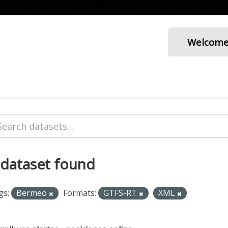
Welcom
 dataset found
gs:
Bermeo
Formats:
GTFS-RT
XML