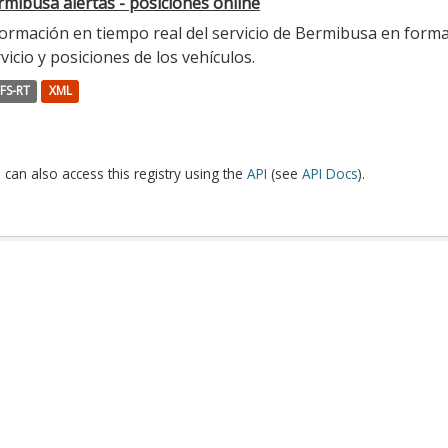
mibusa alertas - posiciones online
ormación en tiempo real del servicio de Bermibusa en format
vicio y posiciones de los vehículos.
FS-RT
XML
 can also access this registry using the
API
(see
API Docs
).