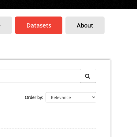
e
Datasets
About
Order by