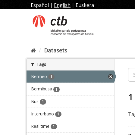
Skip
Español
|
English
|
Euskera
to
content
Datasets
Tags
Bermeo
1
Bermibusa
1
1
Bus
1
Interurbano
Ta
1
Real time
1