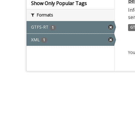
Ber
Show Only Popular Tags
Inf
Formats
ser
GTFS-RT
GT
1
XML
1
You