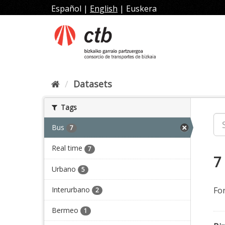
Skip
Español
|
English
|
Euskera
to
content
Datasets
Tags
Bus
7
Real time
7
7
Urbano
5
Interurbano
Fo
2
Bermeo
1