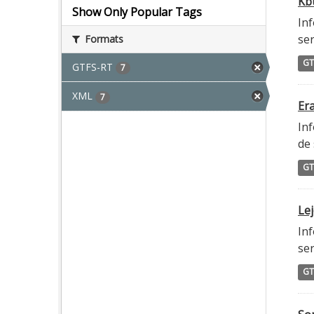
Kbu
Show Only Popular Tags
Inf
ser
Formats
GT
GTFS-RT
7
XML
7
Era
Inf
de 
GT
Lej
Inf
ser
GT