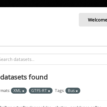
Welcom
 datasets found
rmats:
XML
GTFS-RT
Tags:
Bus