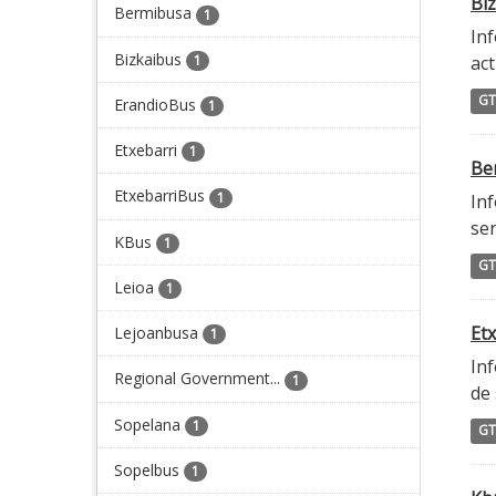
Biz
Bermibusa
1
Inf
Bizkaibus
1
act
GT
ErandioBus
1
Etxebarri
1
Ber
EtxebarriBus
1
Inf
ser
KBus
1
GT
Leioa
1
Etx
Lejoanbusa
1
Inf
Regional Government...
1
de 
Sopelana
1
GT
Sopelbus
1