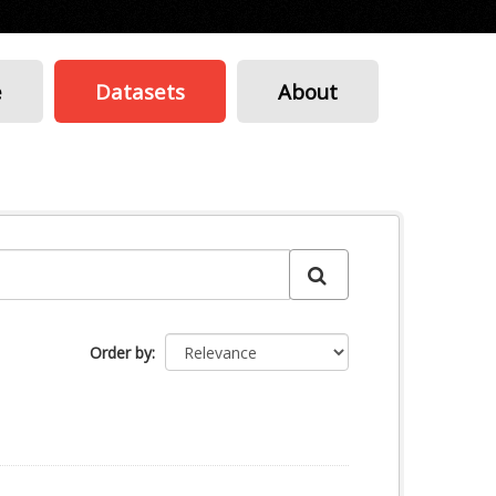
e
Datasets
About
Order by