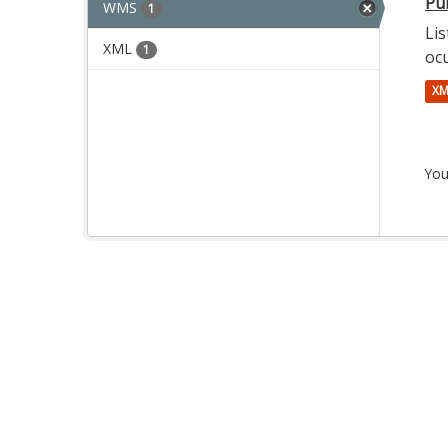
Pun
WMS
1
Lis
XML
1
oc
XM
You