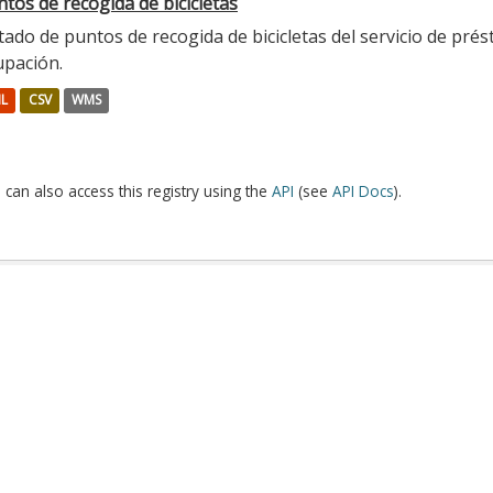
tos de recogida de bicicletas
tado de puntos de recogida de bicicletas del servicio de prés
upación.
L
CSV
WMS
 can also access this registry using the
API
(see
API Docs
).