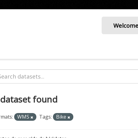
Welcom
 dataset found
rmats:
WMS
Tags:
Bike