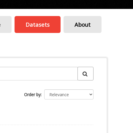
e
Datasets
About
Order by