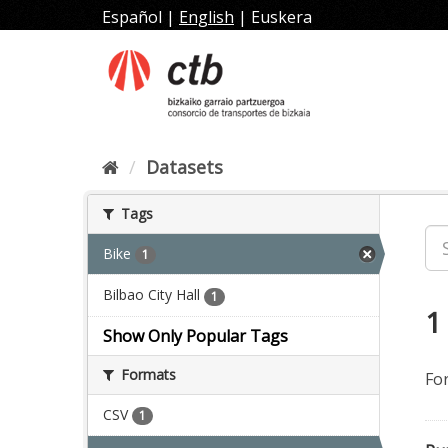
Skip
Español
|
English
|
Euskera
to
content
Datasets
Tags
Bike
1
Bilbao City Hall
1
1
Show Only Popular Tags
Formats
Fo
CSV
1