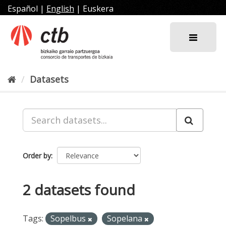
Skip
Español
|
English
|
Euskera
to
content
Datasets
Order by
2 datasets found
Tags:
Sopelbus
Sopelana