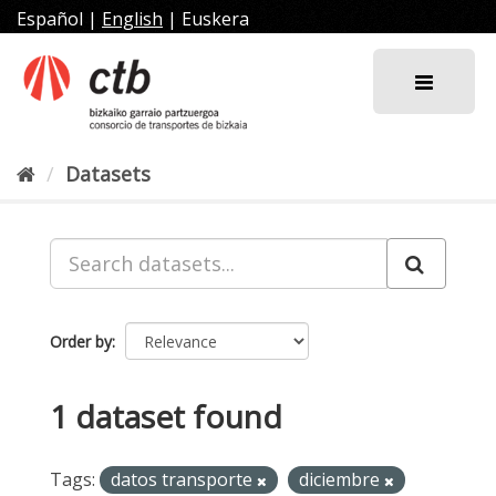
Skip
Español
|
English
|
Euskera
to
content
Datasets
Order by
1 dataset found
Tags:
datos transporte
diciembre