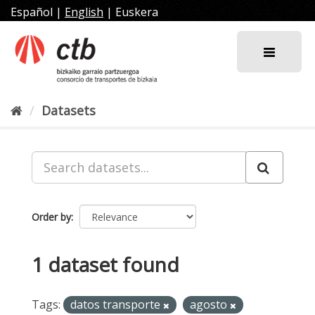
Skip
Español
|
English
|
Euskera
to
content
Datasets
Order by
1 dataset found
Tags:
datos transporte
agosto