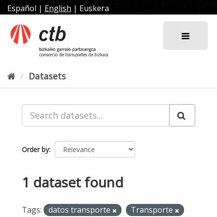
Skip
Español
|
English
|
Euskera
to
content
Datasets
Order by
1 dataset found
Tags:
datos transporte
Transporte