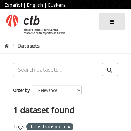
Skip
Español
|
English
|
Euskera
to
content
Datasets
Order by
1 dataset found
Tags:
datos transporte