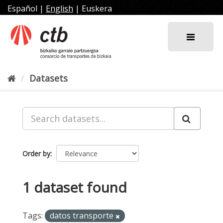
Skip
Español
|
English
|
Euskera
to
content
Datasets
Order by
1 dataset found
Tags:
datos transporte