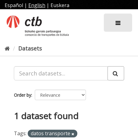
Skip
Español
|
English
|
Euskera
to
content
Datasets
Order by
1 dataset found
Tags:
datos transporte