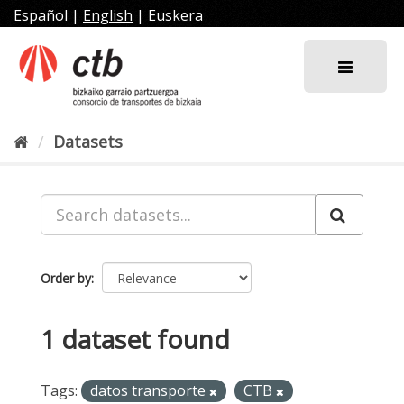
Skip
Español
|
English
|
Euskera
to
content
Datasets
Order by
1 dataset found
Tags:
datos transporte
CTB