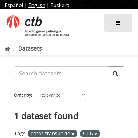
Skip
Español
|
English
|
Euskera
to
content
Datasets
Order by
1 dataset found
Tags:
datos transporte
CTB