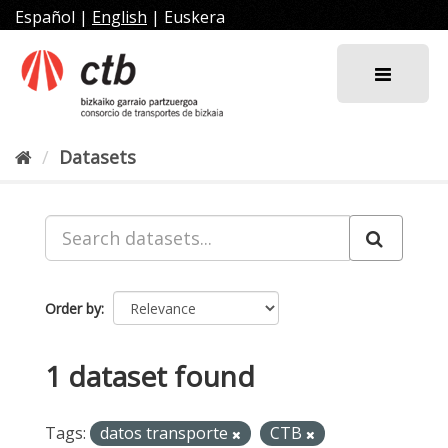
Skip
Español
|
English
|
Euskera
to
content
Datasets
Order by
1 dataset found
Tags:
datos transporte
CTB