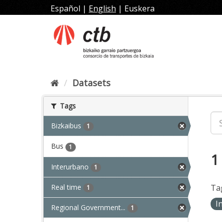
Skip
Español
|
English
|
Euskera
to
content
Datasets
Tags
Bizkaibus
1
Bus
1
1
Interurbano
1
Real time
Ta
1
I
Regional Government...
1