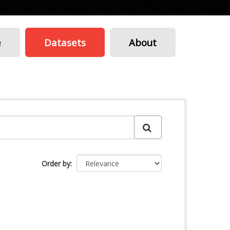
e
Datasets
About
Order by