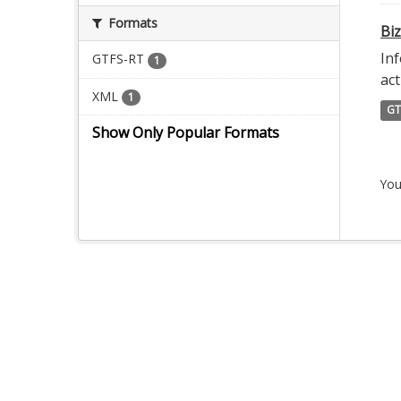
Formats
Biz
Inf
GTFS-RT
1
act
XML
1
GT
Show Only Popular Formats
You