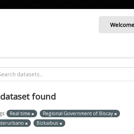
Welcom
 dataset found
gs:
Real time
Regional Government of Biscay
nterurbano
Bizkaibus