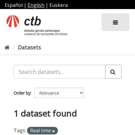
Skip
Español
|
English
|
Euskera
to
content
Datasets
Order by
1 dataset found
Tags:
Real time