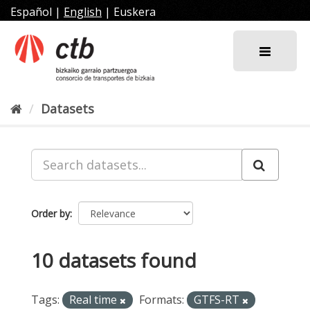
Skip
Español
|
English
|
Euskera
to
content
Datasets
Order by
10 datasets found
Tags:
Real time
Formats:
GTFS-RT