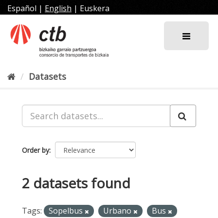
Skip
Español
|
English
|
Euskera
to
content
Datasets
Order by
2 datasets found
Tags:
Sopelbus
Urbano
Bus