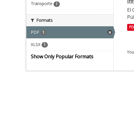
In
Transporte
1
El
Púb
Formats
PD
PDF
1
XLSX
1
You
Show Only Popular Formats