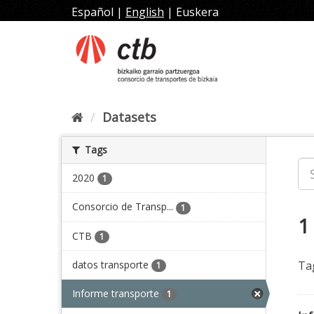
Skip
Español
|
English
|
Euskera
to
content
Datasets
Tags
2020
1
Consorcio de Transp...
1
1
CTB
1
datos transporte
Ta
1
Informe transporte
1