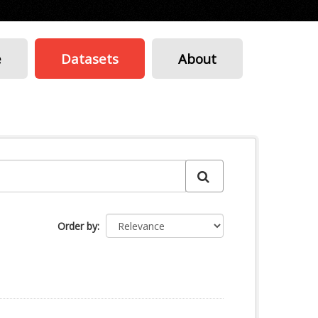
e
Datasets
About
Order by