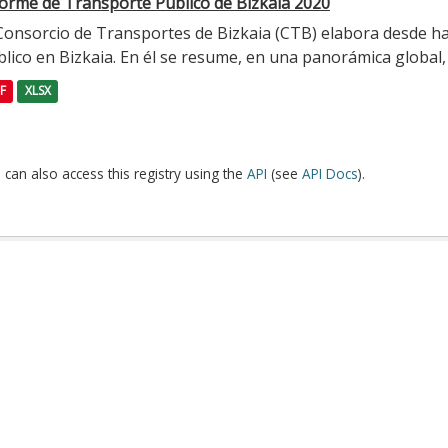
forme de Transporte Público de Bizkaia 2020
 Consorcio de Transportes de Bizkaia (CTB) elabora desde h
lico en Bizkaia. En él se resume, en una panorámica global, l
F
XLSX
 can also access this registry using the
API
(see
API Docs
).