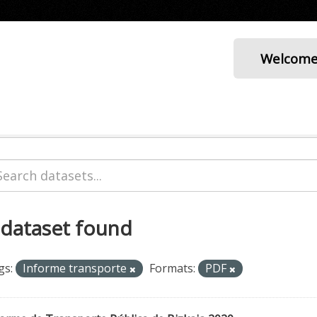
Welcom
 dataset found
gs:
Informe transporte
Formats:
PDF