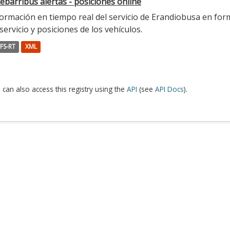
ebarribus alertas - posiciones online
ormación en tiempo real del servicio de Erandiobusa en form
servicio y posiciones de los vehículos.
FS-RT
XML
 can also access this registry using the
API
(see
API Docs
).