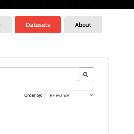
e
Datasets
About
Order by