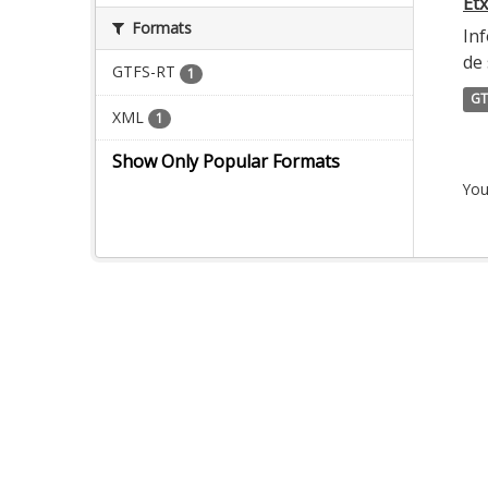
Etx
Formats
Inf
de 
GTFS-RT
1
GT
XML
1
Show Only Popular Formats
You