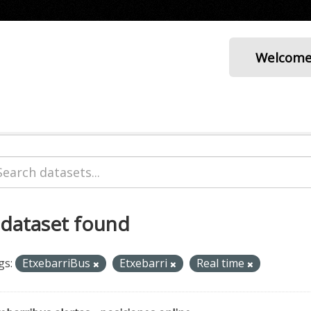
Welcom
 dataset found
gs:
EtxebarriBus
Etxebarri
Real time