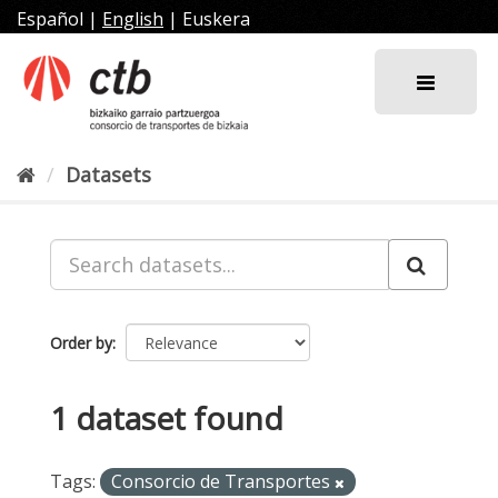
Skip
Español
|
English
|
Euskera
to
content
Datasets
Order by
1 dataset found
Tags:
Consorcio de Transportes