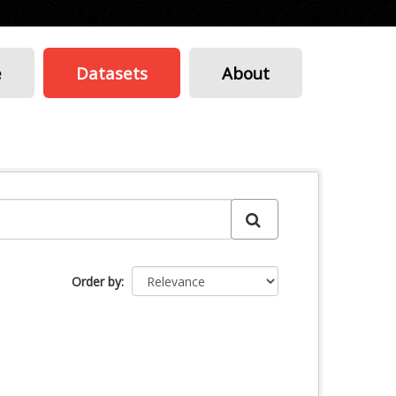
e
Datasets
About
Order by