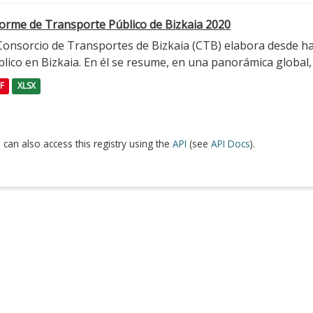
forme de Transporte Público de Bizkaia 2020
 Consorcio de Transportes de Bizkaia (CTB) elabora desde h
lico en Bizkaia. En él se resume, en una panorámica global, l
F
XLSX
 can also access this registry using the
API
(see
API Docs
).