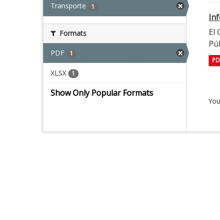
Transporte
1
In
El
Formats
Púb
PDF
1
PD
XLSX
1
Show Only Popular Formats
You