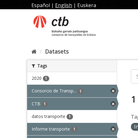
Skip
Español
|
English
|
Euskera
to
content
Datasets
Tags
2020
1
Consorcio de Transp...
1
1
CTB
1
datos transporte
Ta
1
I
Informe transporte
1