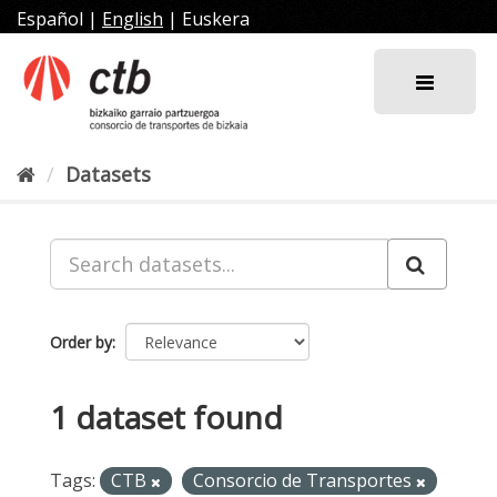
Skip
Español
|
English
|
Euskera
to
content
Datasets
Order by
1 dataset found
Tags:
CTB
Consorcio de Transportes