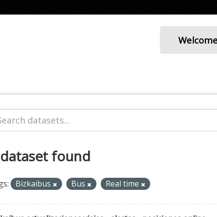
Welcom
 dataset found
gs:
Bizkaibus
Bus
Real time