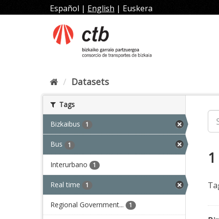
Skip
Español
|
English
|
Euskera
to
content
Datasets
Tags
Bizkaibus
1
Bus
1
1
Interurbano
1
Real time
Ta
1
Regional Government...
1