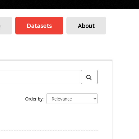
e
Datasets
About
Order by