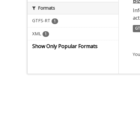
Biz
Formats
Inf
act
GTFS-RT
1
GT
XML
1
Show Only Popular Formats
You