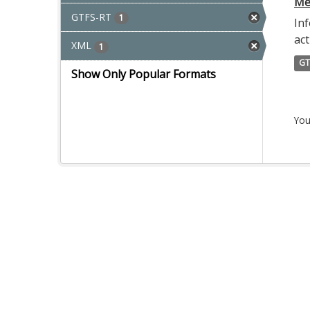
Met
GTFS-RT
1
Inf
act
XML
1
GT
Show Only Popular Formats
You