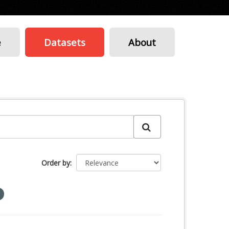
e
Datasets
About
Order by