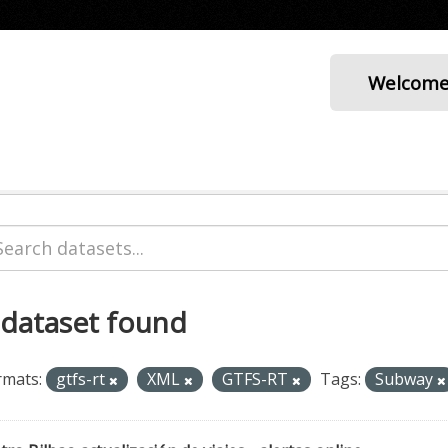
Welcom
 dataset found
rmats:
gtfs-rt
XML
GTFS-RT
Tags:
Subway