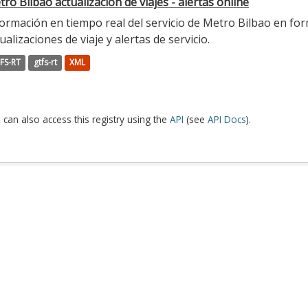
ro Bilbao actualización de viajes - alertas online
ormación en tiempo real del servicio de Metro Bilbao en for
ualizaciones de viaje y alertas de servicio.
FS-RT
gtfs-rt
XML
 can also access this registry using the
API
(see
API Docs
).