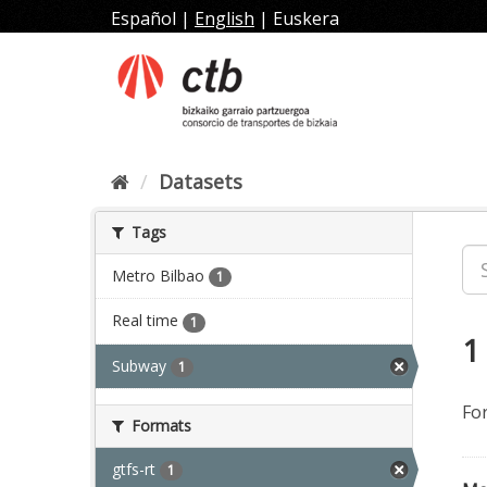
Skip
Español
|
English
|
Euskera
to
content
Datasets
Tags
Metro Bilbao
1
Real time
1
1
Subway
1
Fo
Formats
gtfs-rt
1