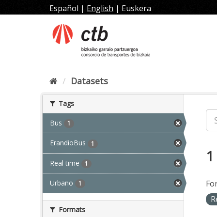
Skip
Español
|
English
|
Euskera
to
content
Datasets
Tags
Bus
1
ErandioBus
1
1
Real time
1
Urbano
Fo
1
R
Formats