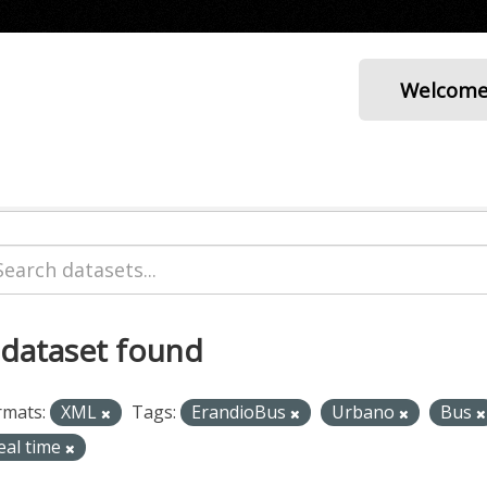
Welcom
 dataset found
rmats:
XML
Tags:
ErandioBus
Urbano
Bus
eal time