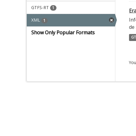
GTFS-RT
1
Era
Inf
XML
1
de 
Show Only Popular Formats
GT
You