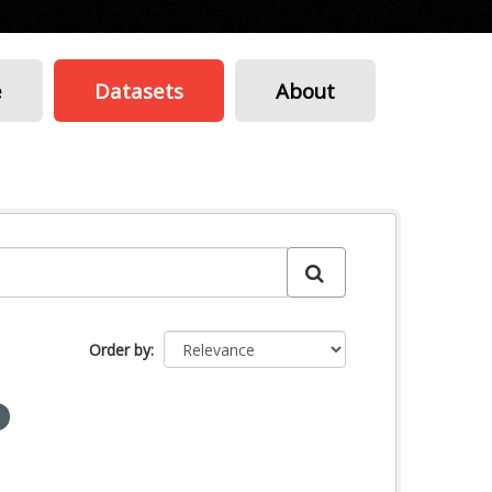
e
Datasets
About
Order by