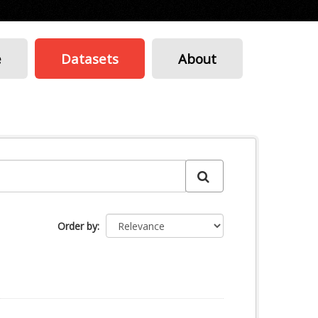
e
Datasets
About
Order by