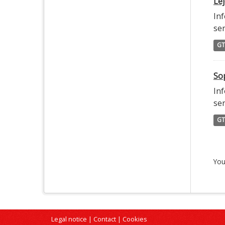
Lej
Inf
ser
GT
Sop
Inf
ser
GT
You
Legal notice
|
Contact
|
Cookies