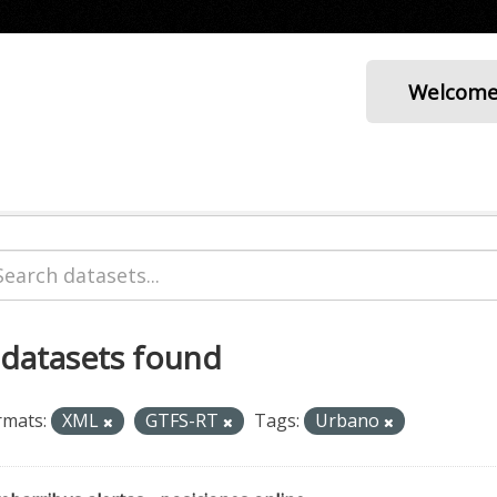
Welcom
 datasets found
rmats:
XML
GTFS-RT
Tags:
Urbano