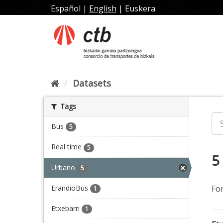
Skip
Español
|
English
|
Euskera
to
content
Datasets
Tags
Bus
5
Real time
5
5
Urbano
5
ErandioBus
Fo
1
Etxebarri
1