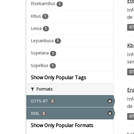
Etx
EtxebarriBus
1
Inf
KBus
1
de 
GT
Leioa
1
Lejoanbusa
1
Kbu
Sopelana
1
Inf
ser
Sopelbus
1
GT
Show Only Popular Tags
Formats
Era
Inf
GTFS-RT
5
de 
XML
5
GT
Show Only Popular Formats