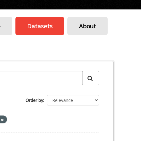
e
Datasets
About
Order by
o