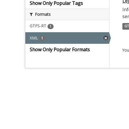
Lej
Show Only Popular Tags
Inf
Formats
ser
GTFS-RT
GT
1
XML
1
Show Only Popular Formats
You