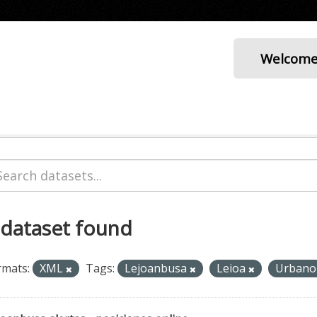
Welcom
 dataset found
rmats:
XML
Tags:
Lejoanbusa
Leioa
Urban