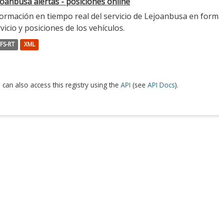
oanbusa alertas - posiciones online
ormación en tiempo real del servicio de Lejoanbusa en forma
vicio y posiciones de los vehículos.
FS-RT
XML
 can also access this registry using the
API
(see
API Docs
).