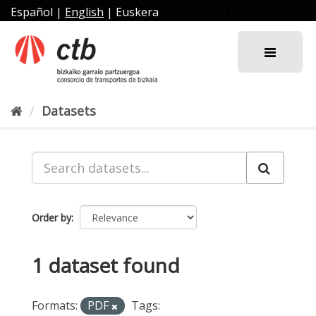
Skip
Español
|
English
|
Euskera
to
content
Datasets
Order by
1 dataset found
Formats:
PDF
Tags: