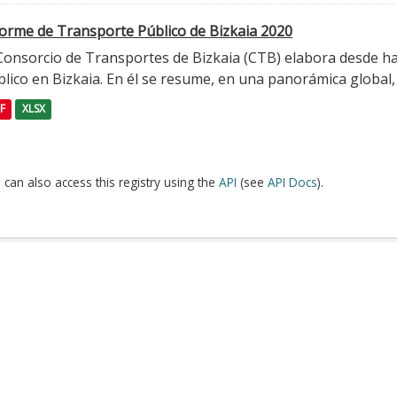
forme de Transporte Público de Bizkaia 2020
 Consorcio de Transportes de Bizkaia (CTB) elabora desde h
lico en Bizkaia. En él se resume, en una panorámica global, l
F
XLSX
 can also access this registry using the
API
(see
API Docs
).