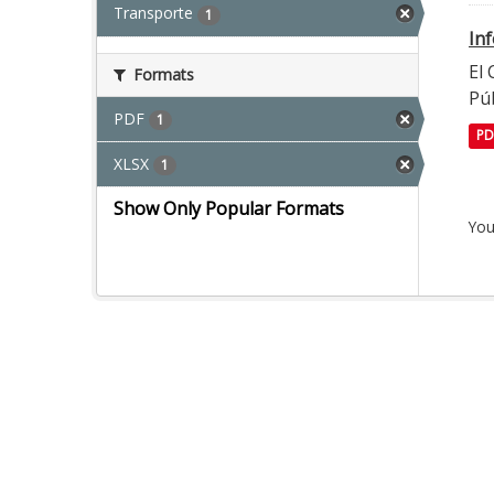
Transporte
1
In
El
Formats
Púb
PDF
1
PD
XLSX
1
Show Only Popular Formats
You