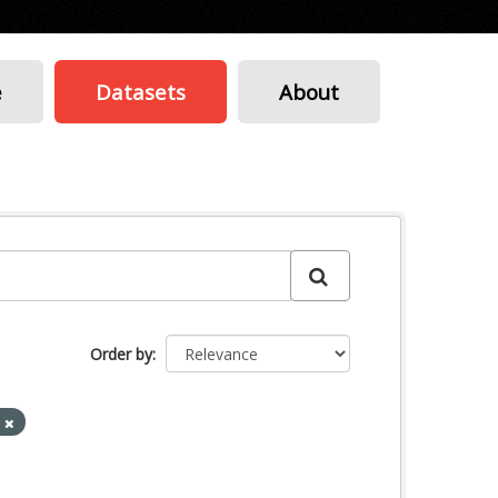
e
Datasets
About
Order by
s