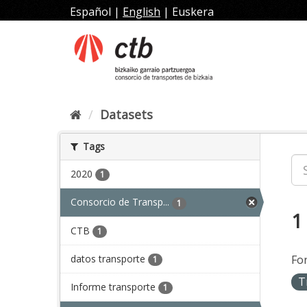
Skip
Español
|
English
|
Euskera
to
content
Datasets
Tags
2020
1
Consorcio de Transp...
1
1
CTB
1
datos transporte
Fo
1
T
Informe transporte
1