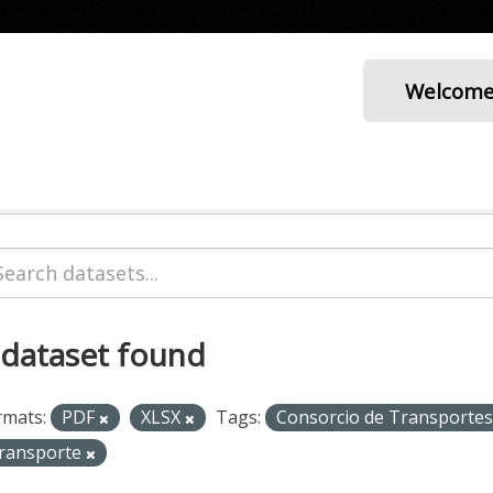
Welcom
 dataset found
rmats:
PDF
XLSX
Tags:
Consorcio de Transporte
ransporte