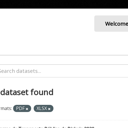
Welcom
 dataset found
rmats:
PDF
XLSX