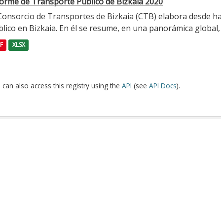
forme de Transporte Público de Bizkaia 2020
 Consorcio de Transportes de Bizkaia (CTB) elabora desde h
lico en Bizkaia. En él se resume, en una panorámica global, l
F
XLSX
 can also access this registry using the
API
(see
API Docs
).