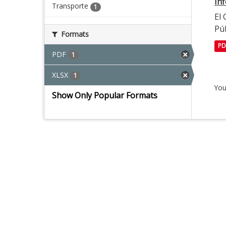
In
Transporte
1
El
Púb
Formats
PD
PDF
1
XLSX
1
You
Show Only Popular Formats