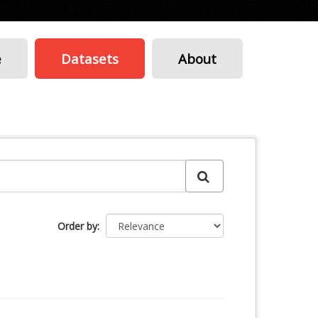
e
Datasets
About
Order by