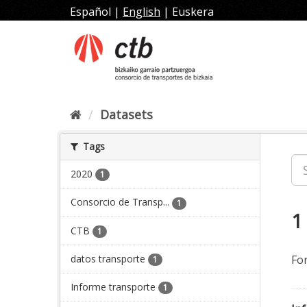
Skip
Español
|
English
|
Euskera
to
content
Datasets
Tags
2020
1
Consorcio de Transp...
1
1
CTB
1
datos transporte
Fo
1
Informe transporte
1