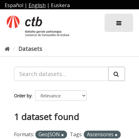
Skip
Español
|
English
|
Euskera
to
content
Datasets
Order by
1 dataset found
Formats:
GeoJSON
Tags:
Ascensores