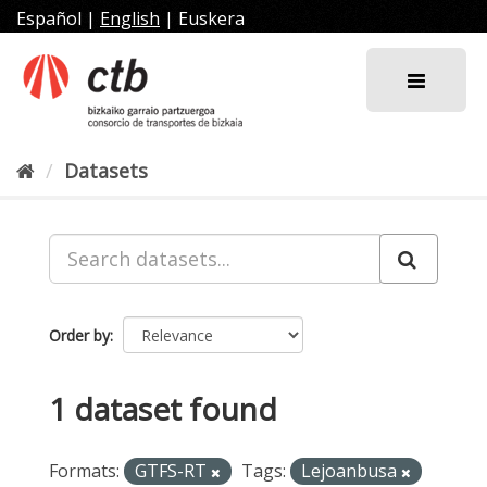
Skip
Español
|
English
|
Euskera
to
content
Datasets
Order by
1 dataset found
Formats:
GTFS-RT
Tags:
Lejoanbusa