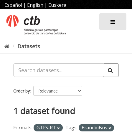
Skip
Español
|
English
|
Euskera
to
content
Datasets
Order by
1 dataset found
Formats:
GTFS-RT
Tags:
ErandioBus