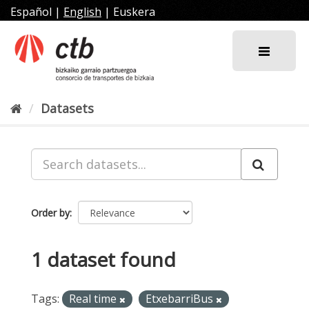
Skip
Español
|
English
|
Euskera
to
content
Datasets
Order by
1 dataset found
Tags:
Real time
EtxebarriBus