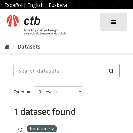
Skip
Español
|
English
|
Euskera
to
content
Datasets
Order by
1 dataset found
Tags:
Real time