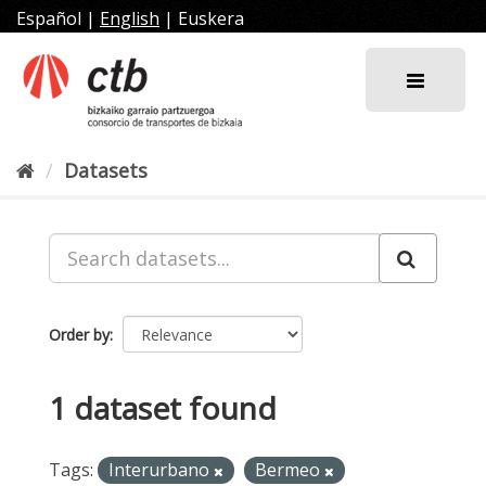
Skip
Español
|
English
|
Euskera
to
content
Datasets
Order by
1 dataset found
Tags:
Interurbano
Bermeo